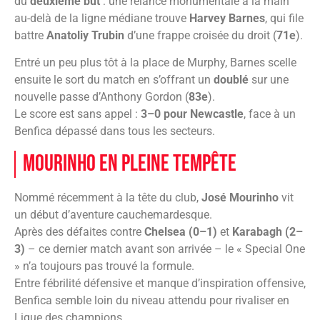
du
deuxième but
: une relance monumentale à la main
au-delà de la ligne médiane trouve
Harvey Barnes
, qui file
battre
Anatoliy Trubin
d’une frappe croisée du droit (
71e
).
Entré un peu plus tôt à la place de Murphy, Barnes scelle
ensuite le sort du match en s’offrant un
doublé
sur une
nouvelle passe d’Anthony Gordon (
83e
).
Le score est sans appel :
3–0 pour Newcastle
, face à un
Benfica dépassé dans tous les secteurs.
Mourinho en pleine tempête
Nommé récemment à la tête du club,
José Mourinho
vit
un début d’aventure cauchemardesque.
Après des défaites contre
Chelsea (0–1)
et
Karabagh (2–
3)
– ce dernier match avant son arrivée – le « Special One
» n’a toujours pas trouvé la formule.
Entre fébrilité défensive et manque d’inspiration offensive,
Benfica semble loin du niveau attendu pour rivaliser en
Ligue des champions.