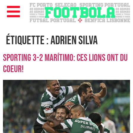
Étiquette :
Adrien Silva
Sporting 3-2 Marítimo: ces lions ont du
coeur!