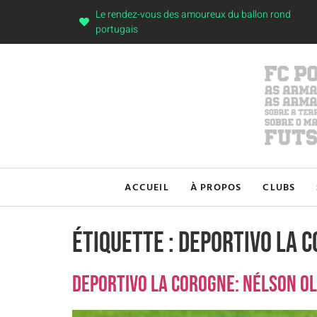
Le rendez-vous des amoureux du ballon rond
portugais
ACCUEIL
À PROPOS
CLUBS
Étiquette :
Deportivo la 
Deportivo la Corogne: Nélson Oli