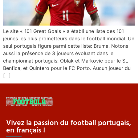
Le site « 101 Great Goals » a établi une liste des 101
jeunes les plus prometteurs dans le football mondial. Un
seul portugais figure parmi cette liste: Bruma. Notons
aussi la présence de 3 joueurs évoluant dans le
championnat portugais: Oblak et Markovic pour le SL
Benfica, et Quintero pour le FC Porto. Aucun joueur du
[…]
Vivez la passion du football portugais,
en français !