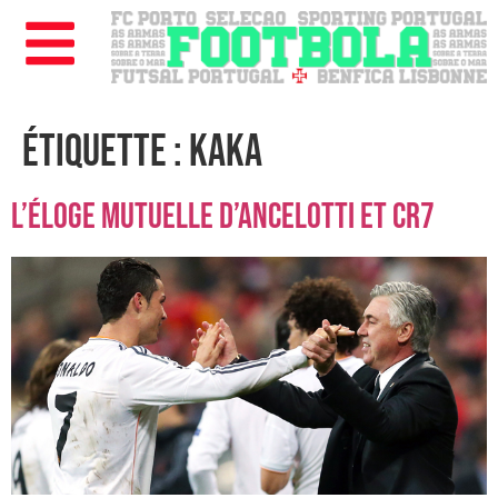
Étiquette :
Kaka
L’éloge mutuelle d’Ancelotti et CR7