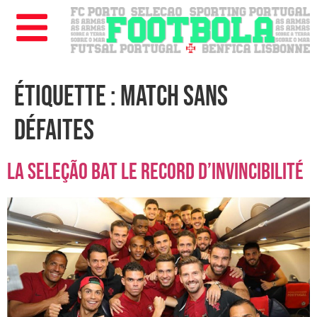
Étiquette :
match sans
défaites
La Seleção bat le record d’invincibilité