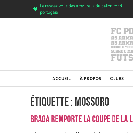
Le rendez-vous des amoureux du ballon rond
portugais
ACCUEIL
À PROPOS
CLUBS
Étiquette :
Mossoro
Braga remporte la coupe de la l