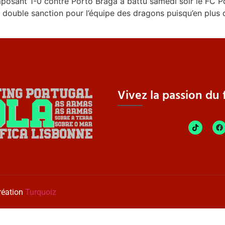
osant 1-0 contre Porto Braga a battu samedi soir le FC Po
 double sanction pour l’équipe des dragons puisqu’en plus 
Vivez la passion du f
réation
Turquoiz