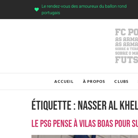
Le rendez-vous des amoureux du ballon rond
portugais
ACCUEIL
À PROPOS
CLUBS
Étiquette :
Nasser Al Khel
Le PSG pense à Vilas Boas pour 