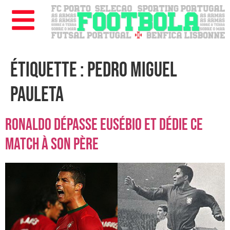
Étiquette :
Pedro Miguel
Pauleta
Ronaldo dépasse Eusébio et dédie ce
match à son père