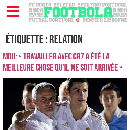
Étiquette :
relation
Mou: « Travailler avec CR7 a été la
meilleure chose qu’il me soit arrivée »