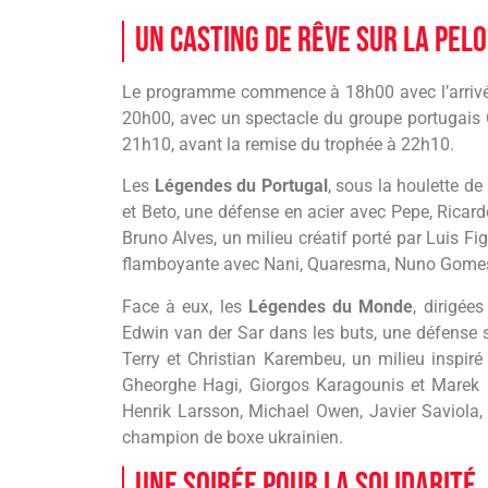
Un Casting de Rêve sur la Pel
Le programme commence à 18h00 avec l’arrivée
20h00, avec un spectacle du groupe portugais 
21h10, avant la remise du trophée à 22h10.
Les
Légendes du Portugal
, sous la houlette d
et Beto, une défense en acier avec Pepe, Ricar
Bruno Alves, un milieu créatif porté par Luis F
flamboyante avec Nani, Quaresma, Nuno Gomes,
Face à eux, les
Légendes du Monde
, dirigée
Edwin van der Sar dans les buts, une défense s
Terry et Christian Karembeu, un milieu inspiré
Gheorghe Hagi, Giorgos Karagounis et Marek H
Henrik Larsson, Michael Owen, Javier Saviola, 
champion de boxe ukrainien.
Une Soirée pour la Solidarité