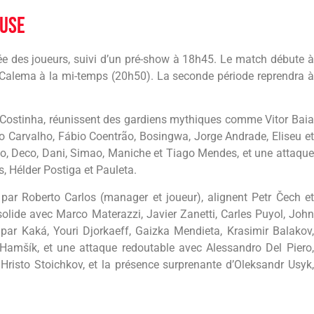
ouse
 des joueurs, suivi d’un pré-show à 18h45. Le match débute à
Calema à la mi-temps (20h50). La seconde période reprendra à
e Costinha, réunissent des gardiens mythiques comme Vitor Baia
do Carvalho, Fábio Coentrão, Bosingwa, Jorge Andrade, Eliseu et
igo, Deco, Dani, Simao, Maniche et Tiago Mendes, et une attaque
 Hélder Postiga et Pauleta.
s par Roberto Carlos (manager et joueur), alignent Petr Čech et
olide avec Marco Materazzi, Javier Zanetti, Carles Puyol, John
 par Kaká, Youri Djorkaeff, Gaizka Mendieta, Krasimir Balakov,
amšík, et une attaque redoutable avec Alessandro Del Piero,
Hristo Stoichkov, et la présence surprenante d’Oleksandr Usyk,