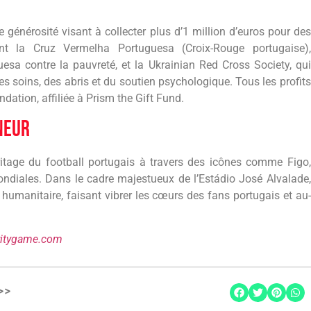
générosité visant à collecter plus d’1 million d’euros pour des
nt la Cruz Vermelha Portuguesa (Croix-Rouge portugaise),
guesa contre la pauvreté, et la Ukrainian Red Cross Society, qui
es soins, des abris et du soutien psychologique. Tous les profits
dation, affiliée à Prism the Gift Fund.
neur
itage du football portugais à travers des icônes comme Figo,
ondiales. Dans le cadre majestueux de l’Estádio José Alvalade,
t humanitaire, faisant vibrer les cœurs des fans portugais et au-
itygame.com
>>