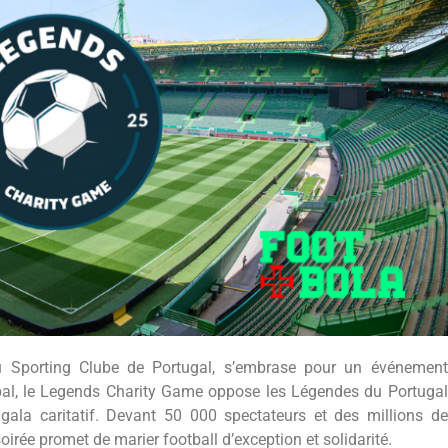
 du Sporting Clube de Portugal, s’embrase pour un événement
obal, le Legends Charity Game oppose les Légendes du Portugal
a caritatif. Devant 50 000 spectateurs et des millions de
 soirée promet de marier football d’exception et solidarité.