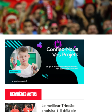
DERNIÈRES ACTUS
Le meilleur Trincão
choisira-t-il déjà de