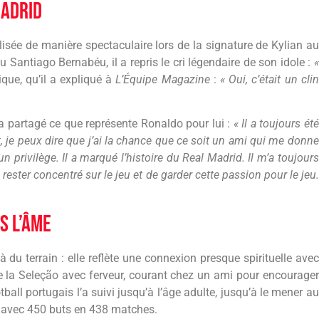
Madrid
lisée de manière spectaculaire lors de la signature de Kylian au
Santiago Bernabéu, il a repris le cri légendaire de son idole :
«
ue, qu’il a expliqué à
L’Équipe Magazine
:
« Oui, c’était un clin
 a partagé ce que représente Ronaldo pour lui :
« Il a toujours été
 je peux dire que j’ai la chance que ce soit un ami qui me donne
n privilège. Il a marqué l’histoire du Real Madrid. Il m’a toujours
rester concentré sur le jeu et de garder cette passion pour le jeu.
s l’âme
du terrain : elle reflète une connexion presque spirituelle avec
de la Seleção avec ferveur, courant chez un ami pour encourager
ball portugais l’a suivi jusqu’à l’âge adulte, jusqu’à le mener au
re avec 450 buts en 438 matches.