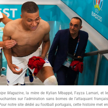
uipe Magazine
, la mère de Kylian Mbappé, Fayza Lamari, et le
ouchantes sur l’admiration sans bornes de l’attaquant français
ur notre site dédié au football portugais, cette histoire met en