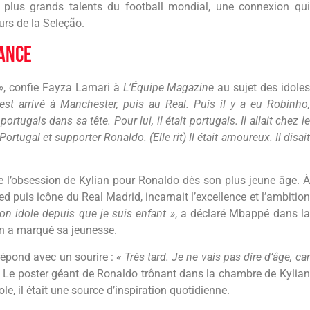
 plus grands talents du football mondial, une connexion qui
eurs de la Seleção.
fance
»
, confie Fayza Lamari à
L’Équipe Magazine
au sujet des idoles
est arrivé à Manchester, puis au Real. Puis il y a eu Robinho,
tugais dans sa tête. Pour lui, il était portugais. Il allait chez le
tugal et supporter Ronaldo. (Elle rit) Il était amoureux. Il disait
re l’obsession de Kylian pour Ronaldo dès son plus jeune âge. À
 puis icône du Real Madrid, incarnait l’excellence et l’ambition
mon idole depuis que je suis enfant »
, a déclaré Mbappé dans la
on a marqué sa jeunesse.
 répond avec un sourire :
« Très tard. Je ne vais pas dire d’âge, car
Le poster géant de Ronaldo trônant dans la chambre de Kylian
e, il était une source d’inspiration quotidienne.