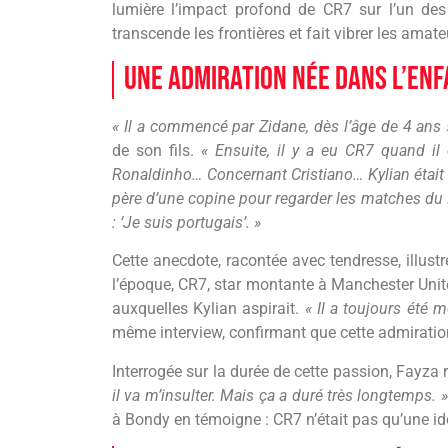
lumière l’impact profond de CR7 sur l’un des
transcende les frontières et fait vibrer les amat
Une admiration née dans l’en
« Il a commencé par Zidane, dès l’âge de 4 ans 
de son fils.
« Ensuite, il y a eu CR7 quand il 
Ronaldinho… Concernant Cristiano… Kylian était por
père d’une copine pour regarder les matches du Por
: ‘Je suis portugais’. »
Cette anecdote, racontée avec tendresse, illust
l’époque, CR7, star montante à Manchester United
auxquelles Kylian aspirait.
« Il a toujours été 
même interview, confirmant que cette admirati
Interrogée sur la durée de cette passion, Fayza
il va m’insulter. Mais ça a duré très longtemps. »
à Bondy en témoigne : CR7 n’était pas qu’une idol