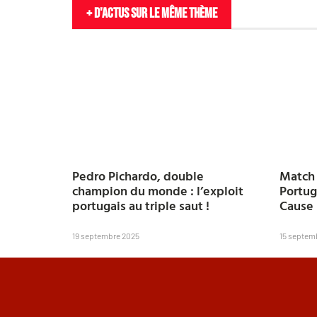
+ D'actus sur le même thème
Pedro Pichardo, double
Match 
champion du monde : l’exploit
Portug
portugais au triple saut !
Cause 
19 septembre 2025
15 septem