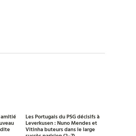
 amitié
Les Portugais du PSG décisifs à
ouveau
Leverkusen : Nuno Mendes et
udite
Vitinha buteurs dans le large
succès parisien (2–7)