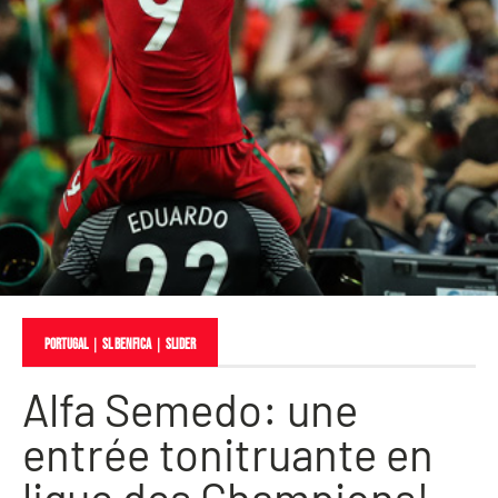
Portugal
｜
SL Benfica
｜
slider
Alfa Semedo: une
entrée tonitruante en
ligue des Champions!