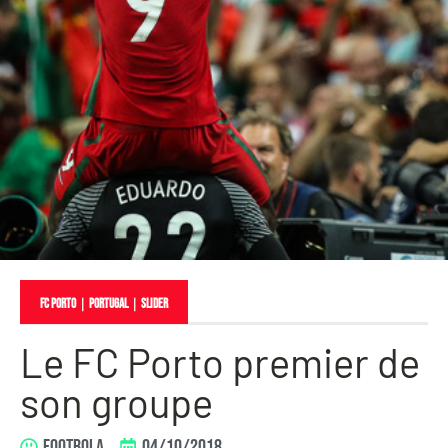
FC Porto
｜
Portugal
｜
slider
Le FC Porto premier de
son groupe
FOOTBOLA
04/10/2018