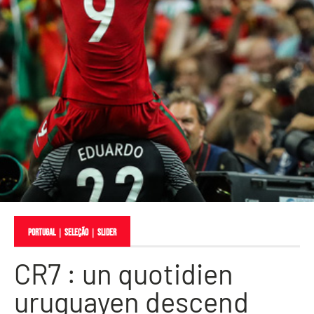
Portugal
｜
Seleção
｜
slider
CR7 : un quotidien
uruguayen descend