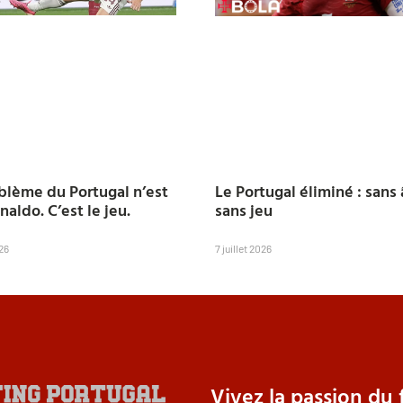
blème du Portugal n’est
Le Portugal éliminé : sans
aldo. C’est le jeu.
sans jeu
026
7 juillet 2026
Vivez la passion du f