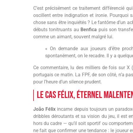
C’est précisément ce traitement différencié qu
oscillent entre indignation et ironie. Pourquo
chose sans être inquiétés ? Le fantôme d’un 
débuts tonitruants au
Benfica
puis son transfer
comme un aimant, souvent malgré lui.
« On demande aux joueurs d’être proche
spontanément, on le recadre. Il y a quelqu
Ce commentaire, lu des milliers de fois sur X 
portugais ce matin. La FPF, de son côté, n’a pa
pour l’heure d’un silence prudent.
Le cas Félix, éternel malente
João Félix
incarne depuis toujours un paradoxe 
dribbles déroutants et sa vision du jeu, il est
hors du cadre — qu’il soit sportif ou comport
ne fait que confirmer une tendance : le joueur 