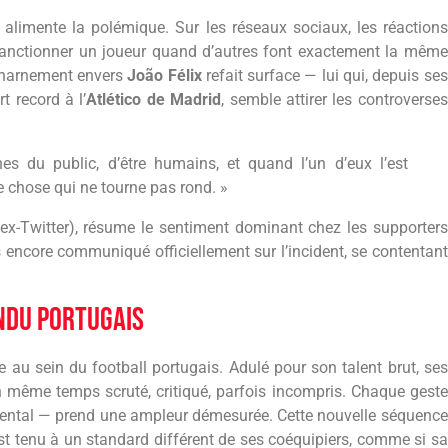
i alimente la polémique. Sur les réseaux sociaux, les réactions
i sanctionner un joueur quand d’autres font exactement la même
acharnement envers
João Félix
refait surface — lui qui, depuis ses
t record à l’
Atlético de Madrid
, semble attirer les controverses
s du public, d’être humains, et quand l’un d’eux l’est
e chose qui ne tourne pas rond. »
(ex-Twitter), résume le sentiment dominant chez les supporters
s encore communiqué officiellement sur l’incident, se contentant
ndu portugais
au sein du football portugais. Adulé pour son talent brut, ses
 en même temps scruté, critiqué, parfois incompris. Chaque geste
emental — prend une ampleur démesurée. Cette nouvelle séquence
est tenu à un standard différent de ses coéquipiers, comme si sa