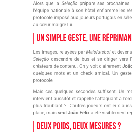
Alors que la
Seleção
prépare ses prochaines é
l’équipe nationale à son hôtel enflamme les rés
protocole imposé aux joueurs portugais en séle
au cœur malgré lui.
Un simple geste, une réprima
Les images, relayées par
Maisfutebol
et devenue
Seleção
descendre de bus et se diriger vers l’
créateurs de contenu. On y voit clairement
João
quelques mots et un check amical. Un geste
protocole.
Mais ces quelques secondes suffisent. Un me
intervient aussitôt et rappelle l’attaquant à l’or
plus troublant ? D’autres joueurs ont eux auss
place, mais
seul João Félix
a été visiblement r
Deux poids, deux mesures ?