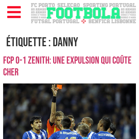
Étiquette :
Danny
FCP 0-1 Zenith: une expulsion qui coûte
cher