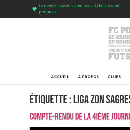
Le rendez-vous des amoureux du ballon rond
portugais
ACCUEIL
À PROPOS
CLUBS
Étiquette :
liga zon sagre
Compte-rendu de la 4ième journé