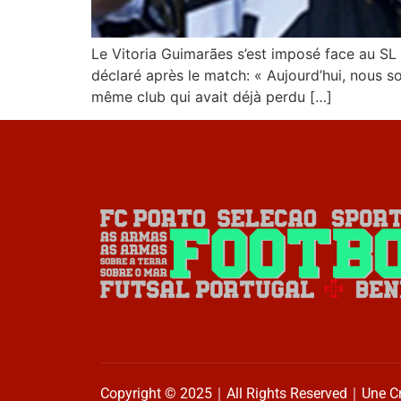
Le Vitoria Guimarães s’est imposé face au SL 
déclaré après le match: « Aujourd’hui, nous s
même club qui avait déjà perdu […]
Copyright © 2025｜All Rights Reserved｜Une C