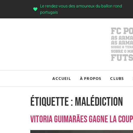
Le rendez-vous des amoureux du ballon rond
portugais
ACCUEIL
À PROPOS
CLUBS
Étiquette :
malédiction
Vitoria Guimarães gagne la coup