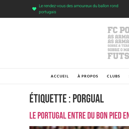
Le rendez-vous des amoureux du ballon rond
portugais
ACCUEIL
À PROPOS
CLUBS
Étiquette :
Porgual
Le Portugal entre du bon pied e