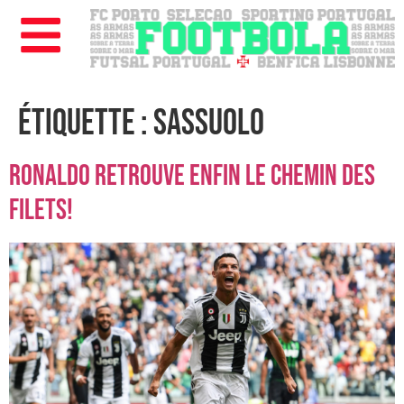
Étiquette :
sassuolo
Ronaldo retrouve enfin le chemin des
filets!