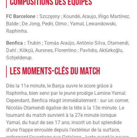
Compositions des équipes
FC Barcelone :
Szczęsny ; Koundé, Araujo, Iñigo Martínez,
Balde ; De Jong, Pedri, Olmo ; Yamal, Lewandowski,
Raphinha.
Benfica :
Trubin ; Tomás Araújo, António Silva, Otamendi,
Dahl ; Kökçü, Aursnes, Florentino ; Pavlidis, Aktürkoğlu,
Schjelderup.
Les Moments-clés du match
Dès la 11e minute, le Barça ouvre le score grâce à
Raphinha, bien servi par le jeune prodige Lamine Yamal.
Cependant, Benfica réagit immédiatement : sur un corner,
Nicolás Otamendi égalise de la tête à la 13e minute. Le
tournant du match survient à la 27e minute lorsque
Yamal, du haut de ses 17 ans, inscrit un but splendide
d’une frappe enroulée depuis l’extérieur de la surface,