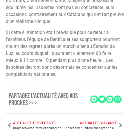
trois buts, a été déterminante. Malgré une possession
équilibrée, les Lisboètes n’ont pas su concrétiser leurs
occasions, contrairement aux Catalans qui ont fait preuve
d’un réalisme clinique.​
Si cette élimination était prévisible pour ce retour à
l’extérieur, l’équipe de Benfica et ses supporters pourront
nourrir des regrets après un match aller au Estadio da
Luz, au cours duquel ils auraient clairement dû faire
mieux à 11 contre 10 pendant plus d’une heure… Les
lisboètes devront donc désormais se concentrer sur les
compétitions nationales.
PARTAGEZ L'ACTUALITÉ AVEC VOS
PROCHES >>>
ACTUALITÉ PRÉCÉDENTE
ACTUALITÉ SUIVANTE
Braga renverse Porto et s’empare de la troisième place !
Manchester United renaît grâce à un Bruno Fernandes des grands soirs