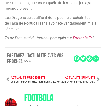
avec plusieurs joueurs en quête de temps de jeu ayant
répondu présent.
Les Dragons se qualifient donc pour le prochain tour
de
Taça de Portugal
sans avoir été véritablement mis à
l’épreuve.
Toute l’actualité du football portugais sur
Footbola.Fr
!
PARTAGEZ L'ACTUALITÉ AVEC VOS
PROCHES >>>
ACTUALITÉ PRÉCÉDENTE
ACTUALITÉ SUIVANTE
Le Sporting CP maîtrise Marinhense et file au tour suivant (3–0)
Le Portugal U17 élimine le Brésil aux tirs au but (0-0, 6-5 tab) et file en finale
FOOTBOLA