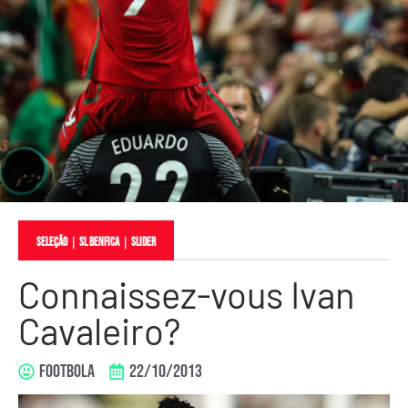
Seleção
｜
SL Benfica
｜
slider
Connaissez-vous Ivan
Cavaleiro?
FOOTBOLA
22/10/2013