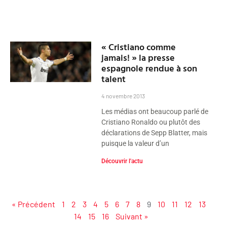
« Cristiano comme
jamais! » la presse
espagnole rendue à son
talent
4 novembre 2013
Les médias ont beaucoup parlé de
Cristiano Ronaldo ou plutôt des
déclarations de Sepp Blatter, mais
puisque la valeur d’un
Découvrir l'actu
« Précédent
1
2
3
4
5
6
7
8
9
10
11
12
13
14
15
16
Suivant »